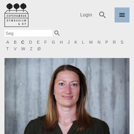
Login
Menu
Espergærde
Søg
Gymnasium
og HF
Søg
A
B
C
D
E
F
G
H
J
K
L
M
N
P
R
S
T
V
W
Z
Ø