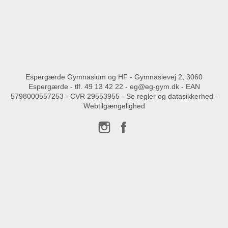
Espergærde Gymnasium og HF - Gymnasievej 2, 3060
Espergærde - tlf.
49 13 42 22
-
eg@eg-gym.dk
- EAN
5798000557253 - CVR 29553955 -
Se regler og datasikkerhed
-
Webtilgængelighed
Instagram
Facebook