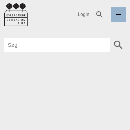
Login
Menu
Espergærde
Søg
Gymnasium
og HF
search