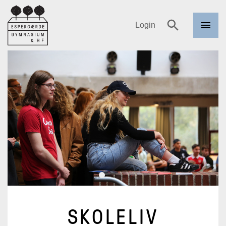
Login
Menu
Espergærde
Søg
Gymnasium
og HF
SKOLELIV