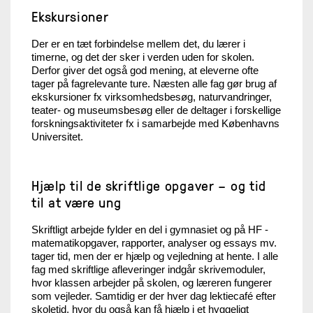
Ekskursioner
Der er en tæt forbindelse mellem det, du lærer i
timerne, og det der sker i verden uden for skolen.
Derfor giver det også god mening, at eleverne ofte
tager på fagrelevante ture. Næsten alle fag gør brug af
ekskursioner fx virksomhedsbesøg, naturvandringer,
teater- og museumsbesøg eller de deltager i forskellige
forskningsaktiviteter fx i samarbejde med Københavns
Universitet.
Hjælp til de skriftlige opgaver – og tid
til at være ung
Skriftligt arbejde fylder en del i gymnasiet og på HF -
matematikopgaver, rapporter, analyser og essays mv.
tager tid, men der er hjælp og vejledning at hente. I alle
fag med skriftlige afleveringer indgår skrivemoduler,
hvor klassen arbejder på skolen, og læreren fungerer
som vejleder. Samtidig er der hver dag lektiecafé efter
skoletid, hvor du også kan få hjælp i et hyggeligt