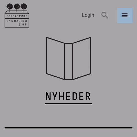
Login
Menu
Espergærde
Søg
Gymnasium
og HF
NYHEDER